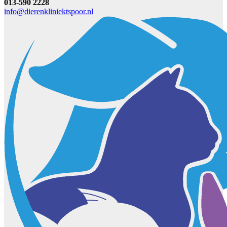
013-590 2228
info@dierenkliniektspoor.nl