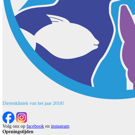
Dierenkliniek van het jaar 2018!
Volg ons op
facebook
en
instagram
Openingstijden