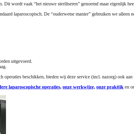
 Dit wordt vaak “het nieuwe steriliseren” genoemd maar eigenlijk heet h
ndaard laparoscopisch. De “ouderwetse manier” gebruiken we alleen no
worden uitgevoerd.
aag.
h operaties beschikken, bieden wij deze service (incl. nazorg) ook aan v
ndere laparoscopische operaties
,
onze werkwijze,
onze praktijk
en o